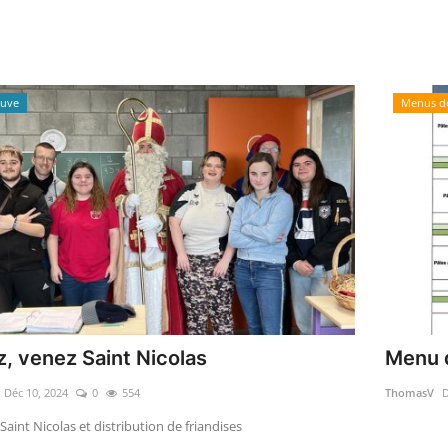
euve
Menus de
, venez Saint Nicolas
Menu 
Déc 10, 2024
0
554
ThomasV
D
 Saint Nicolas et distribution de friandises