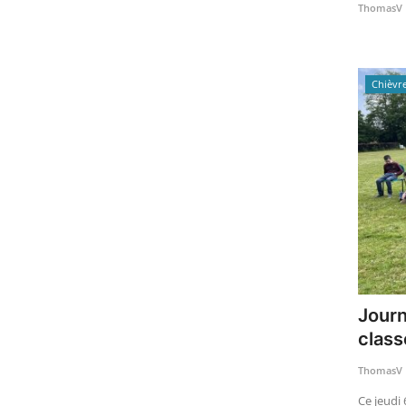
ThomasV
Chièvr
Journ
clas
ThomasV
Ce jeudi 