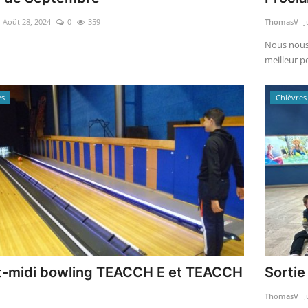
Août 28, 2024
0
359
ThomasV
J
Nous nous 
meilleur po
es
Chièvres
t-midi bowling TEACCH E et TEACCH
Sortie
ThomasV
J