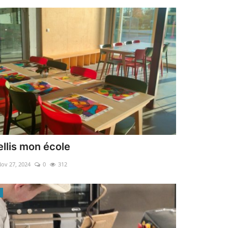
llis mon école
ov 27, 2024
0
312