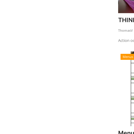
THIN
ThomasV
Action oc
Menus 
Menu