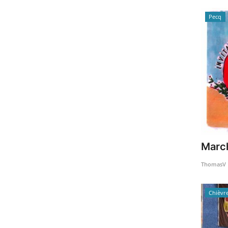
Pecq
March
ThomasV
Chièvr