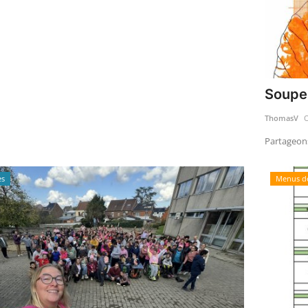
Soupe
ThomasV
O
Partageons
es
Menus de