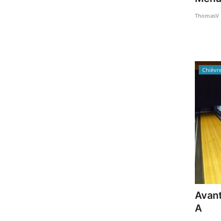
ThomasV
Chièvr
Avan
A