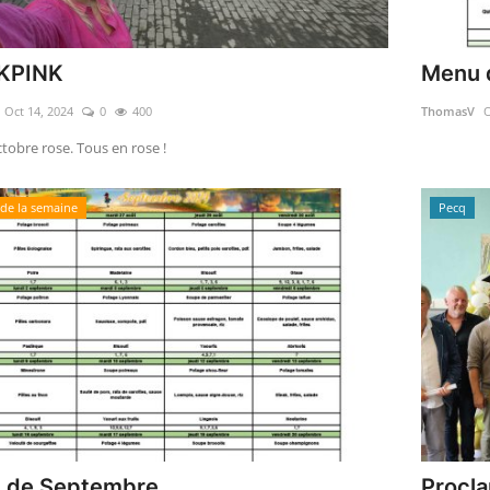
KPINK
Menu 
Oct 14, 2024
0
400
ThomasV
O
tobre rose. Tous en rose !
de la semaine
Pecq
 de Septembre
Procla