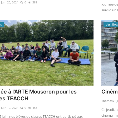
Juin 25, 2024
0
389
Journée de
suivi d'un 
es
Vert Boc
ée à l'ARTE Mouscron pour les
Cinéma
ses TEACCH
ThomasV
J
Juin 10, 2024
0
453
Ce jeudi, 
cinéma Ima
6 juin, nos élèves de classes TEACCH ont participé aux