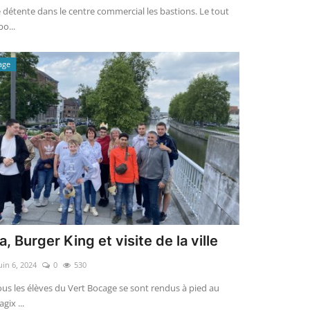
 détente dans le centre commercial les bastions. Le tout
bo...
age
, Burger King et visite de la ville
uin 6, 2024
0
530
tous les élèves du Vert Bocage se sont rendus à pied au
gix ...