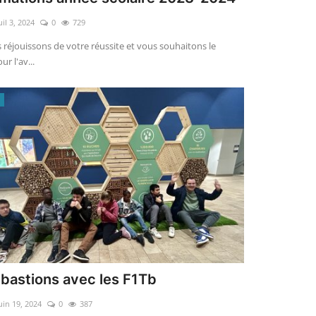
uil 3, 2024
0
729
réjouissons de votre réussite et vous souhaitons le
ur l'av...
 bastions avec les F1Tb
uin 19, 2024
0
387