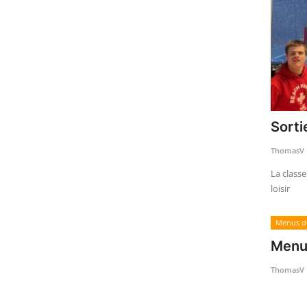
Sorti
ThomasV
La class
loisir
Menus d
Menu
ThomasV