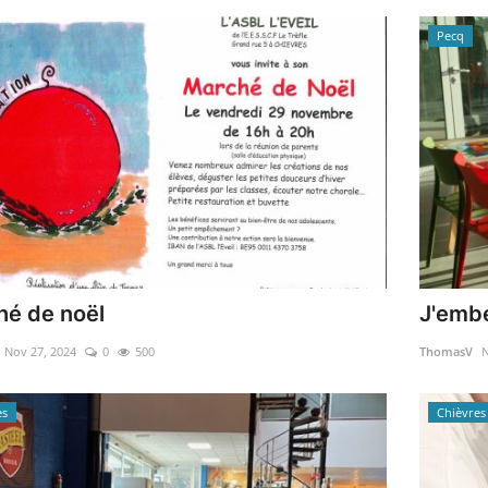
Pecq
é de noël
J'embe
Nov 27, 2024
0
500
ThomasV
N
es
Chièvres