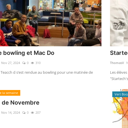
e bowling et Mac Do
Starte
Nov 27, 2024
0
310
ThomasV
N
e Teacch d s’est rendue au bowling pour une matinée de
Les élèves
"Startech's
e la semaine
Vert Boc
 de Novembre
Nov 14, 2024
0
207