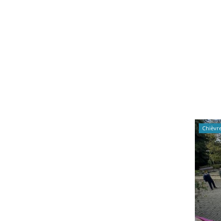
Chièvr