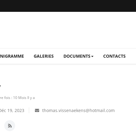
NIGRAMME
GALERIES
DOCUMENTS
CONTACTS
V
e fois : 10 Mois Il y a
éc 19, 2023
thomas.vissenaekens@hotmail.com