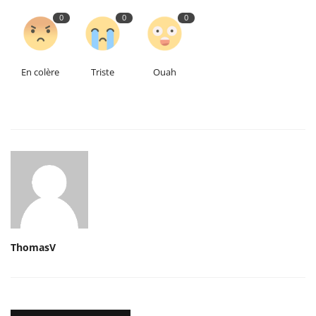
0
0
0
En colère
Triste
Ouah
ThomasV