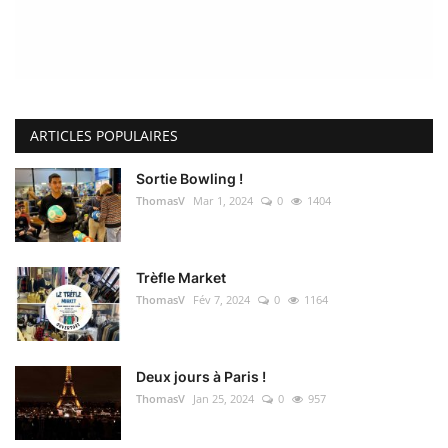
ARTICLES POPULAIRES
Sortie Bowling !
ThomasV
Mar 1, 2024
0
1404
Trèfle Market
ThomasV
Fév 7, 2024
0
1164
Deux jours à Paris !
ThomasV
Jan 25, 2024
0
957