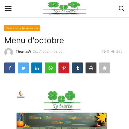
Menus de la semaine
Connexion
Enregistrer
Menu d'octobre
Actualités
ThomasV
Oct 7, 2024 - 08:50
0
295
Implantations
Organigramme
Galeries
Documents
Contacts