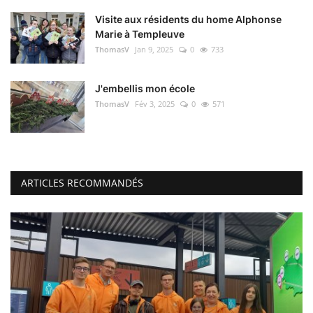
Visite aux résidents du home Alphonse
Marie à Templeuve
ThomasV
Jan 9, 2025
0
733
J'embellis mon école
ThomasV
Fév 3, 2025
0
571
ARTICLES RECOMMANDÉS