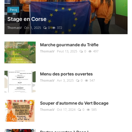
Pecq
Stage en Corse
ThomasV
Oct 1, 2025
0
372
Marche gourmande du Trèfle
ThomasV
Peut 13, 2025
0
497
Menu des portes ouvertes
ThomasV
Avr 3, 2025
0
547
Souper d'automne du Vert Bocage
ThomasV
Oct 17, 2024
0
585