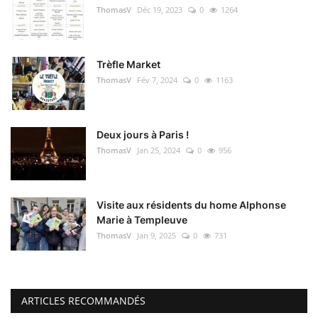
ThomasV
Déc 19, 2023
0
1264
Trèfle Market
ThomasV
Fév 7, 2024
0
1163
Deux jours à Paris !
ThomasV
Jan 25, 2024
0
956
Visite aux résidents du home Alphonse
Marie à Templeuve
ThomasV
Jan 9, 2025
0
731
ARTICLES RECOMMANDÉS