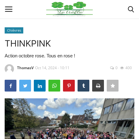
Chièvres
Connexion
Enregistrer
THINKPINK
Actualités
Action octobre rose. Tous en rose !
ThomasV
Oct 14, 2024 - 10:11
0
400
Implantations
Organigramme
Galeries
Documents
Contacts