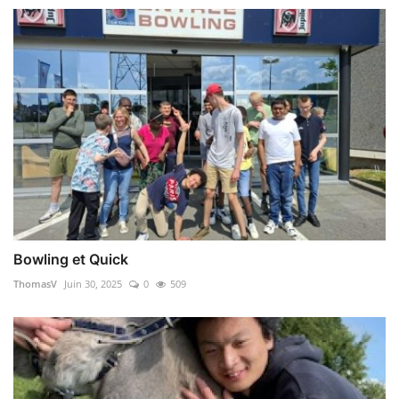
Bowling et Quick
ThomasV
Juin 30, 2025
0
509