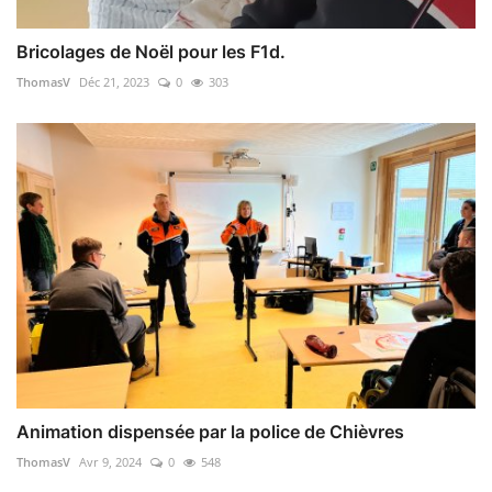
Bricolages de Noël pour les F1d.
ThomasV
Déc 21, 2023
0
303
Animation dispensée par la police de Chièvres
ThomasV
Avr 9, 2024
0
548