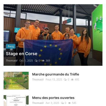
Pecq
Stage en Corse
ThomasV
Oct 1, 2025
0
369
Marche gourmande du Trèfle
ThomasV
Peut 13, 2025
0
495
Menu des portes ouvertes
ThomasV
Avr 3, 2025
0
545