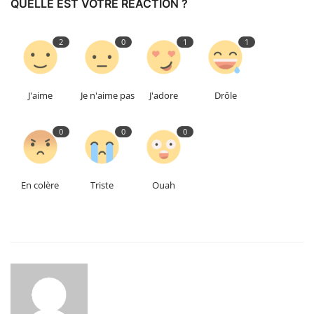
QUELLE EST VOTRE RÉACTION ?
2
0
1
1
J'aime
Je n'aime pas
J'adore
Drôle
0
0
0
En colère
Triste
Ouah