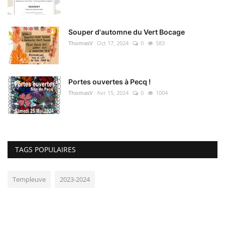
Souper d'automne du Vert Bocage
ThomasV
Oct 17, 2024
0
583
Portes ouvertes à Pecq !
ThomasV
Avr 15, 2024
0
1004
TAGS POPULAIRES
Templeuve
2023-2024