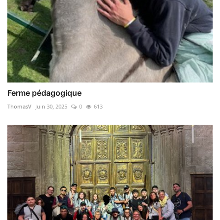
Ferme pédagogique
ThomasV
Juin 30, 2025
0
613