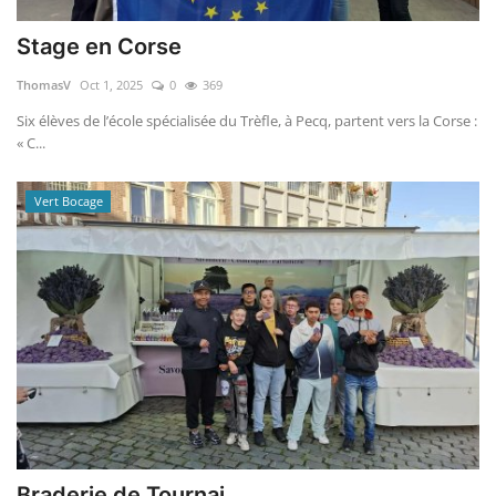
Stage en Corse
ThomasV
Oct 1, 2025
0
369
Six élèves de l’école spécialisée du Trèfle, à Pecq, partent vers la Corse :
« C...
Vert Bocage
Braderie de Tournai