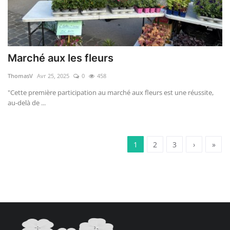
Marché aux les fleurs
ThomasV
Avr 25, 2025
0
458
"Cette première participation au marché aux fleurs est une réussite,
au-delà de ...
1
2
3
›
»