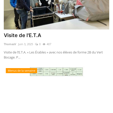
Visite de l'E.T.A
ThomasV
Juin 3, 2025
0
407
Visite de l’E.T.A. « Les Érables » avec nos élèves de forme 2B du Vert
Bocage. P...
Menus de la semaine