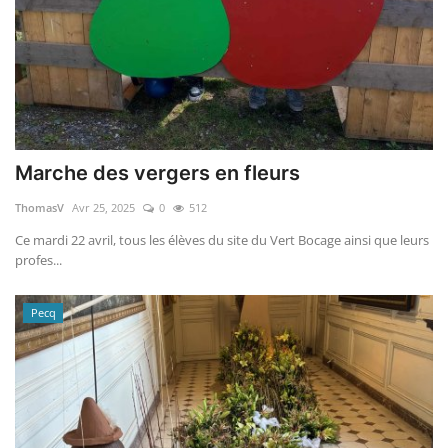
Marche des vergers en fleurs
ThomasV
Avr 25, 2025
0
512
Ce mardi 22 avril, tous les élèves du site du Vert Bocage ainsi que leurs
profes...
Pecq