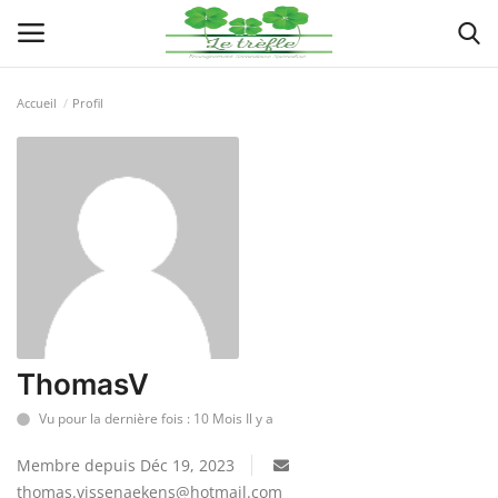
Accueil
Profil
Connexion
Enregistrer
Actualités
Implantations
Organigramme
Galeries
ThomasV
Vu pour la dernière fois : 10 Mois Il y a
Documents
Membre depuis Déc 19, 2023
Contacts
thomas.vissenaekens@hotmail.com