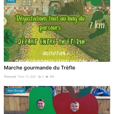
Pecq
Marche gourmande du Trèfle
ThomasV
Peut 13, 2025
0
495
Vert Bocage