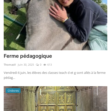
Ferme pédagogique
ThomasV
Juin 30, 2025
0
613
Vendredi 6 juin, les élèves des classes teach d et g sont allés à la ferme
pédag...
Chièvres