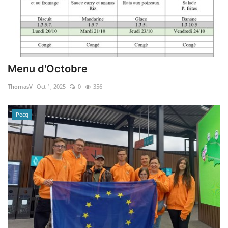
Menu d'Octobre
ThomasV
Oct 1, 2025
0
356
Pecq