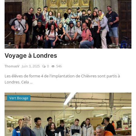
Voyage à Londres
ThomasV
Juin 3, 2025
0
546
Les élèves de forme 4 de l'implantation de Chièvres sont partis à
Londres. Cela ...
Vert Bocage