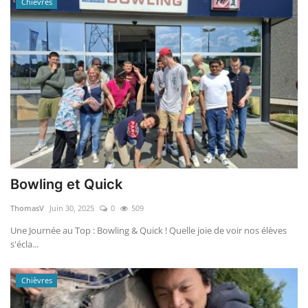
Chièvres
Bowling et Quick
ThomasV
Juin 30, 2025
0
509
Une Journée au Top : Bowling & Quick ! Quelle joie de voir nos élèves
s'écla...
Chièvres