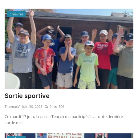
Chièvres
Sortie sportive
ThomasV
Juin 30, 2025
0
506
Ce mardi 17 juin, la classe Teacch d a participé à sa toute dernière
sortie de l...