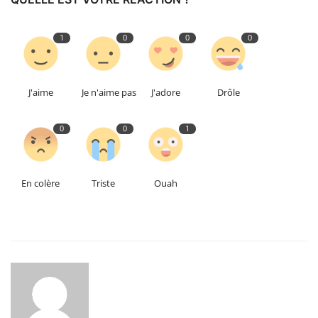
1
0
0
0
J'aime
Je n'aime pas
J'adore
Drôle
0
0
1
En colère
Triste
Ouah