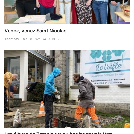
Venez, venez Saint Nicolas
ThomasV
Déc 10, 2024
0
555