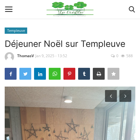
Templeuve
Connexion
Enregistrer
Déjeuner Noël sur Templeuve
Actualités
ThomasV
Jan 9, 2025 - 13:52
0
588
Implantations
Organigramme
Galeries
Documents
Contacts