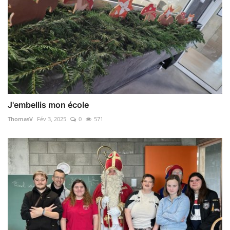
J'embellis mon école
ThomasV
Fév 3, 2025
0
571