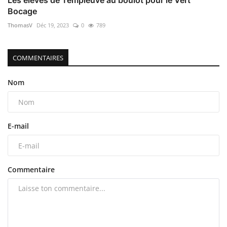
Les élèves de Templeuve au boulot pour le Vert
Bocage
ThomasV
Déc 19, 2023
0
789
COMMENTAIRES
Nom
E-mail
Commentaire