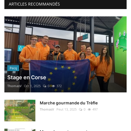
ARTICLES RECOMMANDÉS
Pecq
Stage en Corse
ThomasV
Oct 1, 2025
0
372
Marche gourmande du Trèfle
ThomasV
Peut 13, 2025
0
497