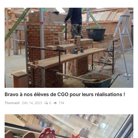
Bravo à nos élèves de CGO pour leurs réalisations !
ThomasV
Déc 14, 2023
0
734