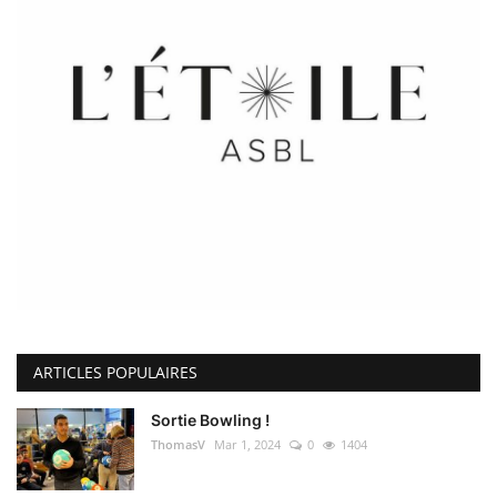
ARTICLES POPULAIRES
Sortie Bowling !
ThomasV
Mar 1, 2024
0
1404