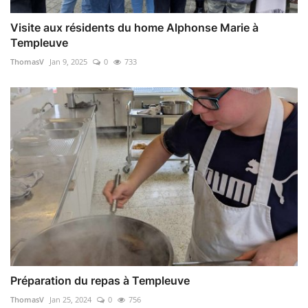
Visite aux résidents du home Alphonse Marie à
Templeuve
ThomasV
Jan 9, 2025
0
733
Préparation du repas à Templeuve
ThomasV
Jan 25, 2024
0
756