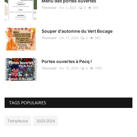
Menu des portes ouvertes
ThomasV
Avr 3, 2025
0
547
Souper d'automne du Vert Bocage
ThomasV
Oct 17, 2024
0
585
Portes ouvertes à Pecq !
ThomasV
Avr 15, 2024
0
1005
TAGS POPULAIRES
Templeuve
2023-2024