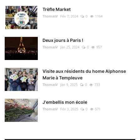
Trèfle Market
ThomasV
Fév 7, 2024
0
1164
Deux jours à Paris !
ThomasV
Jan 25, 2024
0
957
Visite aux résidents du home Alphonse
Marie à Templeuve
ThomasV
Jan 9, 2025
0
733
J'embellis mon école
ThomasV
Fév 3, 2025
0
571