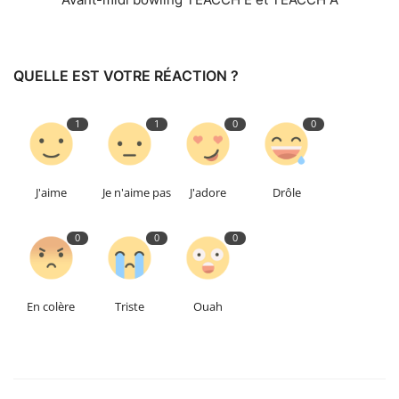
QUELLE EST VOTRE RÉACTION ?
1
1
0
0
J'aime
Je n'aime pas
J'adore
Drôle
0
0
0
En colère
Triste
Ouah