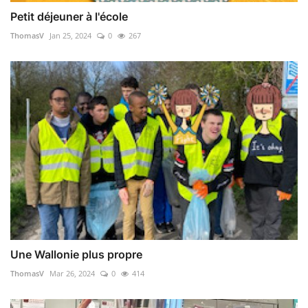
Petit déjeuner à l'école
ThomasV
Jan 25, 2024
0
267
Une Wallonie plus propre
ThomasV
Mar 26, 2024
0
414