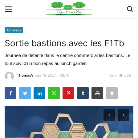
Chièvres
Connexion
Enregistrer
Sortie bastions avec les F1Tb
Actualités
Journée de détente dans le centre commercial les bastions. Le
tout suivi d'un bon repas au lunch garden
Implantations
ThomasV
Juin 19, 2024 - 08:18
0
388
Organigramme
Galeries
Documents
Contacts