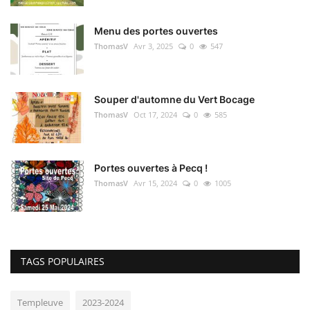
Menu des portes ouvertes
ThomasV
Avr 3, 2025
0
547
Souper d'automne du Vert Bocage
ThomasV
Oct 17, 2024
0
585
Portes ouvertes à Pecq !
ThomasV
Avr 15, 2024
0
1005
TAGS POPULAIRES
Templeuve
2023-2024