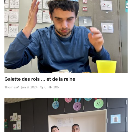
Galette des rois ... et de la reine
ThomasV
Jan 9, 2024
0
306