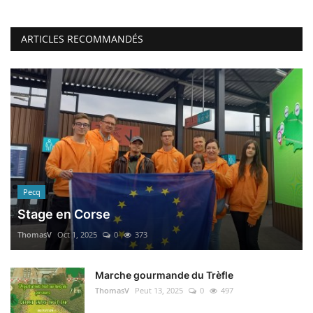
ARTICLES RECOMMANDÉS
Pecq
Stage en Corse
ThomasV
Oct 1, 2025
0
373
Marche gourmande du Trèfle
ThomasV
Peut 13, 2025
0
497