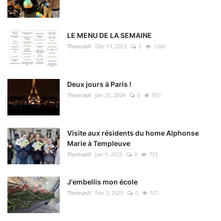
LE MENU DE LA SEMAINE
ThomasV
Déc 19, 2023
0
1266
Deux jours à Paris !
ThomasV
Jan 25, 2024
0
957
Visite aux résidents du home Alphonse
Marie à Templeuve
ThomasV
Jan 9, 2025
0
733
J'embellis mon école
ThomasV
Fév 3, 2025
0
571