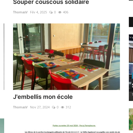
Souper couscous solidaire
ThomasV
Fév 4, 2025
0
406
J'embellis mon école
ThomasV
Nov 27, 2024
0
312