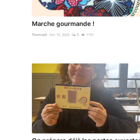
Marche gourmande !
ThomasV
Avr 15, 2024
0
1151