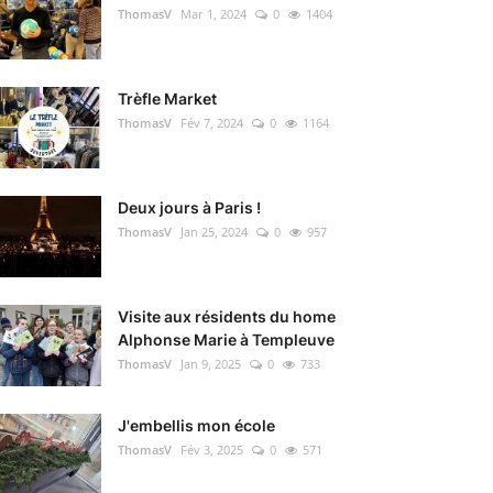
ThomasV
Mar 1, 2024
0
1404
Trèfle Market
ThomasV
Fév 7, 2024
0
1164
Deux jours à Paris !
ThomasV
Jan 25, 2024
0
957
Visite aux résidents du home
Alphonse Marie à Templeuve
ThomasV
Jan 9, 2025
0
733
J'embellis mon école
ThomasV
Fév 3, 2025
0
571