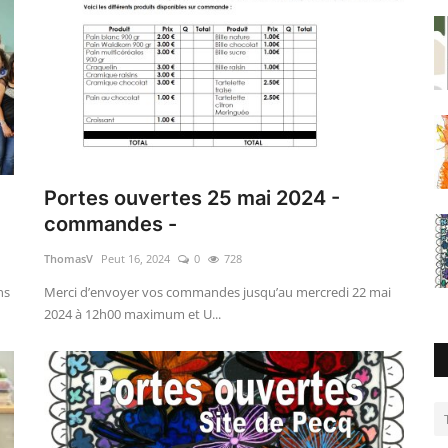
-
Portes ouvertes 25 mai 2024 -
commandes -
ThomasV
Peut 16, 2024
0
728
ns
Merci d’envoyer vos commandes jusqu’au mercredi 22 mai
2024 à 12h00 maximum et U...