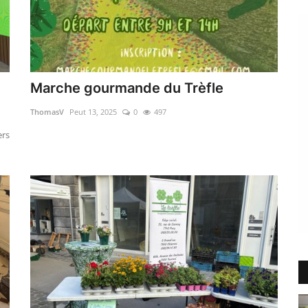
Marche gourmande du Trèfle
ThomasV
Peut 13, 2025
0
497
ers