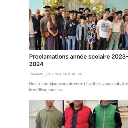
Proclamations année scolaire 2023
2024
ThomasV
Juil 3, 2024
0
730
Nous nous réjouissons de votre réussite et vous souhaito
le meilleur pour l'av...