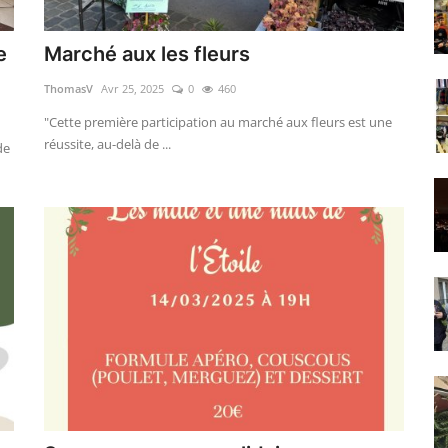
e
Marché aux les fleurs
ThomasV
Avr 25, 2025
0
460
"Cette première participation au marché aux fleurs est une
réussite, au-delà de ...
de