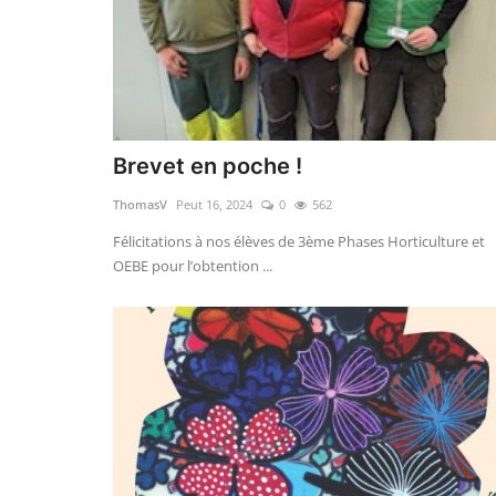
Brevet en poche !
ThomasV
Peut 16, 2024
0
562
Félicitations à nos élèves de 3ème Phases Horticulture et
OEBE pour l’obtention ...