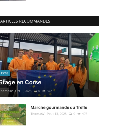
ARTICLES RECOMMANDÉS
Pecq
Stage en Corse
ThomasV
Oct 1, 2025
0
372
Marche gourmande du Trèfle
ThomasV
Peut 13, 2025
0
497