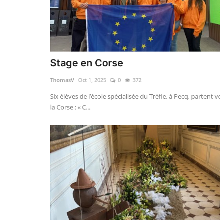
Stage en Corse
ThomasV
Oct 1, 2025
0
372
Six élèves de l’école spécialisée du Trèfle, à Pecq, partent v
la Corse : « C...