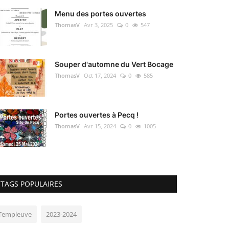
Menu des portes ouvertes
ThomasV
Avr 3, 2025
0
547
Souper d'automne du Vert Bocage
ThomasV
Oct 17, 2024
0
585
Portes ouvertes à Pecq !
ThomasV
Avr 15, 2024
0
1005
TAGS POPULAIRES
Templeuve
2023-2024