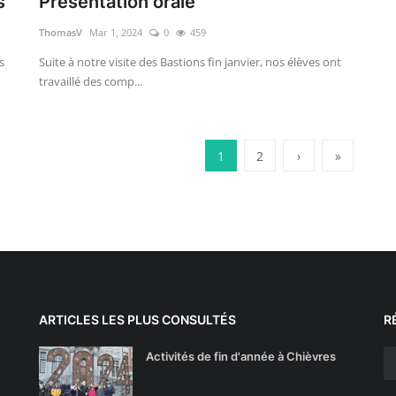
s
Présentation orale
ThomasV
Mar 1, 2024
0
459
s
Suite à notre visite des Bastions fin janvier, nos élèves ont
travaillé des comp...
1
2
›
»
ARTICLES LES PLUS CONSULTÉS
R
Activités de fin d'année à Chièvres