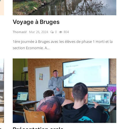
Voyage à Bruges
ThomasV
Mar 26, 2024
0
804
1ère journée à Bruges avec les élèves de phase 1 Horti et la
section Economie. A...