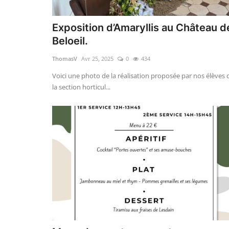
Exposition d’Amaryllis au Château d
Beloeil.
ThomasV
Avr 25, 2025
0
434
Voici une photo de la réalisation proposée par nos élèves 
la section horticul...