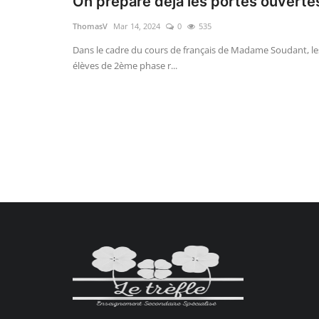
On prépare déjà les portes ouverte
ThomasV
Mar 14, 2024
0
535
Dans le cadre du cours de français de Madame Soudant, le
élèves de 2ème phase r...