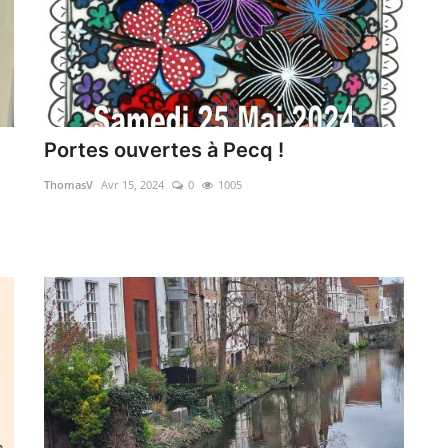
Portes ouvertes à Pecq !
ThomasV
Avr 15, 2024
0
1005