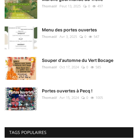
ThomasV
Peut 13, 2025
0
497
Menu des portes ouvertes
ThomasV
Avr 3, 2025
0
547
Souper d'automne du Vert Bocage
ThomasV
Oct 17, 2024
0
585
Portes ouvertes à Pecq !
ThomasV
Avr 15, 2024
0
1005
TAGS POPULAIRES