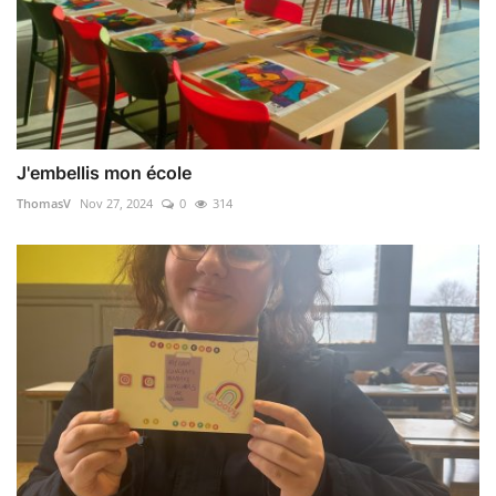
J'embellis mon école
ThomasV
Nov 27, 2024
0
314