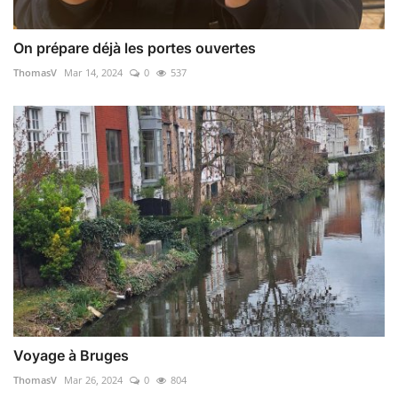
On prépare déjà les portes ouvertes
ThomasV
Mar 14, 2024
0
537
Voyage à Bruges
ThomasV
Mar 26, 2024
0
804