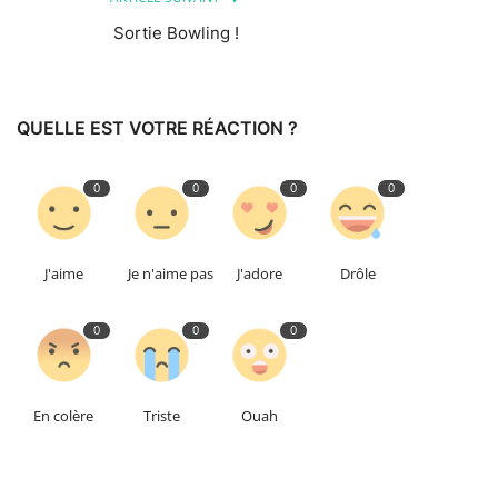
Sortie Bowling !
QUELLE EST VOTRE RÉACTION ?
0
0
0
0
J'aime
Je n'aime pas
J'adore
Drôle
0
0
0
En colère
Triste
Ouah