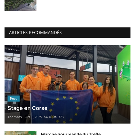
ARTICLES RECOMMANDÉS
Pecq
Stage en Corse
ThomasV
Oct 1, 2025
0
373
Marche gourmande du Trèfle