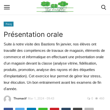
Pecq
Connexion
Enregistrer
Présentation orale
Actualités
Suite à notre visite des Bastions fin janvier, nos élèves ont
travaillé des compétences de travaux de magasin, éléments de
Implantations
commerce et informatique en effectuant une présentation orale
d'un magasin devant la classe (analyse vitrine, fidélisation,
Organigramme
produits, promotion, analyse des rayons et des étiquettes
d'implantation). Cet exercice leur permet de gérer leur stress,
Galeries
leur élocution. Un bon entrainement avant les examens de fin
d'année.
Documents
ThomasV
Mar 1, 2024 - 09:43
0
460
Contacts