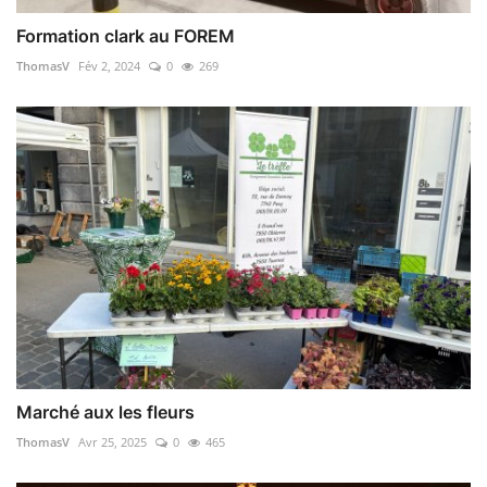
Formation clark au FOREM
ThomasV
Fév 2, 2024
0
269
Marché aux les fleurs
ThomasV
Avr 25, 2025
0
465