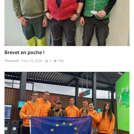
Brevet en poche !
ThomasV
Peut 16, 2024
0
566