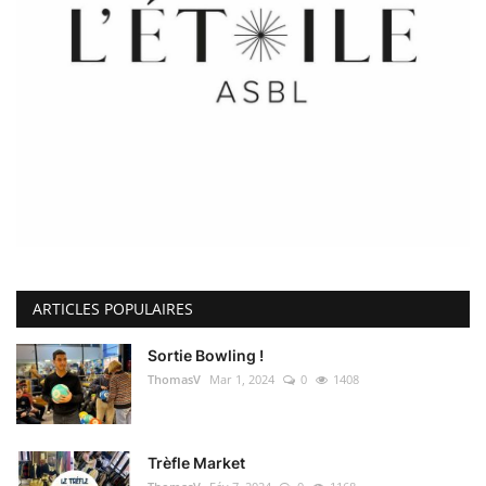
ARTICLES POPULAIRES
Sortie Bowling !
ThomasV
Mar 1, 2024
0
1408
Trèfle Market