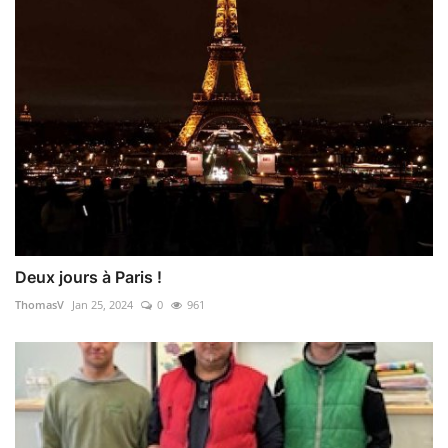
Deux jours à Paris !
ThomasV
Jan 25, 2024
0
961