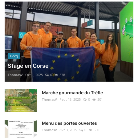
Pecq
Stage en Corse
ThomasV
Oct 1, 2025
0
378
Marche gourmande du Trèfle
ThomasV
Peut 13, 2025
0
501
Menu des portes ouvertes
ThomasV
Avr 3, 2025
0
550