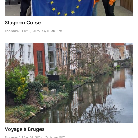
Stage en Corse
ThomasV
Oct 1, 2025
0
378
Voyage à Bruges
ThomasV
Mar 26, 2024
0
807