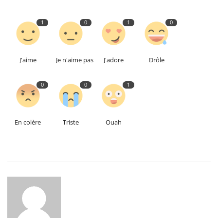
1
0
1
0
J'aime
Je n'aime pas
J'adore
Drôle
0
0
1
En colère
Triste
Ouah