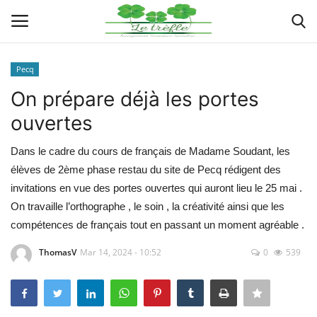
Pecq
Connexion
Enregistrer
On prépare déjà les portes
ouvertes
Actualités
Dans le cadre du cours de français de Madame Soudant, les
Implantations
élèves de 2ème phase restau du site de Pecq rédigent des
invitations en vue des portes ouvertes qui auront lieu le 25 mai .
Organigramme
On travaille l’orthographe , le soin , la créativité ainsi que les
compétences de français tout en passant un moment agréable .
Galeries
ThomasV
Mar 14, 2024 - 10:52
0
539
Documents
Contacts