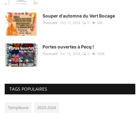
Souper d'automne du Vert Bocage
ThomasV
Oct 17, 2024
0
588
Portes ouvertes à Pecq !
ThomasV
Avr 15, 2024
0
1008
TAGS POPULAIRES
Templeuve
2023-2024