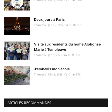
ThomasV
Fév 7, 2024
0
1168
Deux jours à Paris !
ThomasV
Jan 25, 2024
0
961
Visite aux résidents du home Alphonse
Marie à Templeuve
ThomasV
Jan 9, 2025
0
737
J'embellis mon école
ThomasV
Fév 3, 2025
0
576
ARTICLES RECOMMANDÉS