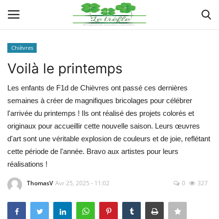
Chièvres
Connexion
Enregistrer
Voilà le printemps
Actualités
Les enfants de F1d de Chièvres ont passé ces dernières
semaines à créer de magnifiques bricolages pour célébrer
Implantations
l'arrivée du printemps ! Ils ont réalisé des projets colorés et
originaux pour accueillir cette nouvelle saison. Leurs œuvres
Organigramme
d'art sont une véritable explosion de couleurs et de joie, reflétant
cette période de l'année. Bravo aux artistes pour leurs
Galeries
réalisations !
ThomasV
Avr 25, 2025 - 11:02
0
327
Documents
Contacts