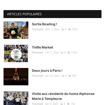
ARTICLES POPULAIRES
Sortie Bowling !
ThomasV
Mar 1, 2024
0
1405
Trèfle Market
ThomasV
Fév 7, 2024
0
1164
Deux jours à Paris !
ThomasV
Jan 25, 2024
0
957
Visite aux résidents du home Alphonse
Marie à Templeuve
ThomasV
Jan 9, 2025
0
733