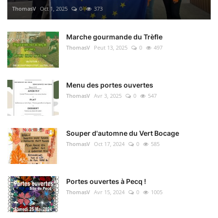
ThomasV
Oct 1, 2025
0
373
Marche gourmande du Trèfle
ThomasV
Peut 13, 2025
0
497
Menu des portes ouvertes
ThomasV
Avr 3, 2025
0
547
Souper d'automne du Vert Bocage
ThomasV
Oct 17, 2024
0
585
Portes ouvertes à Pecq !
ThomasV
Avr 15, 2024
0
1005