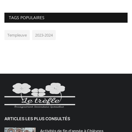
TAGS POPULAIRES
Templeuve
2023-2024
ARTICLES LES PLUS CONSULTÉS
Activités de fin d'année à Chièvres