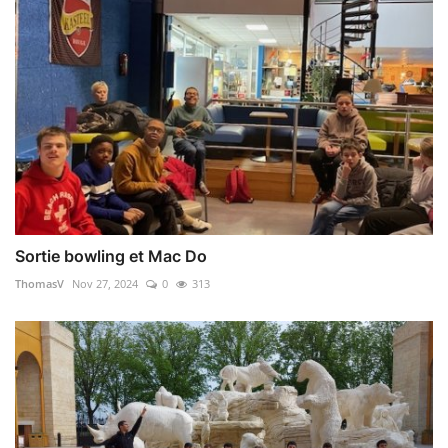
Sortie bowling et Mac Do
ThomasV
Nov 27, 2024
0
313