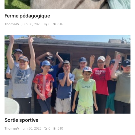
Ferme pédagogique
ThomasV
Juin 30, 2025
0
616
Sortie sportive
ThomasV
Juin 30, 2025
0
510