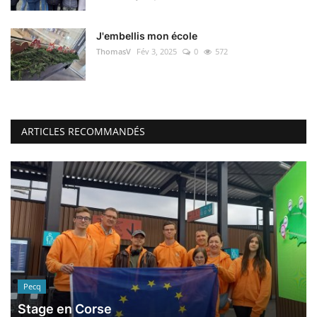
J'embellis mon école
ThomasV
Fév 3, 2025
0
572
ARTICLES RECOMMANDÉS
Pecq
Stage en Corse