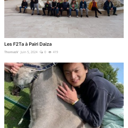
Les F2Ta à Pairi Daiza
ThomasV
Juin 5, 2024
0
419