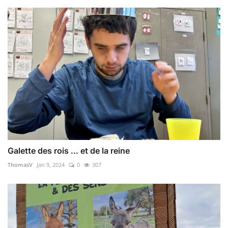
Galette des rois ... et de la reine
ThomasV
Jan 9, 2024
0
307