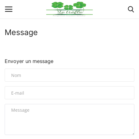
Message
Connexion
Enregistrer
Actualités
Envoyer un message
Implantations
Organigramme
Galeries
Documents
Contacts