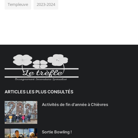
Templeuve
2023-2024
ARTICLES LES PLUS CONSULTÉS
Activités de fin d'année à Chièvres
Sortie Bowling !