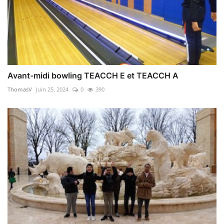
Avant-midi bowling TEACCH E et TEACCH A
ThomasV
Juin 25, 2024
0
390