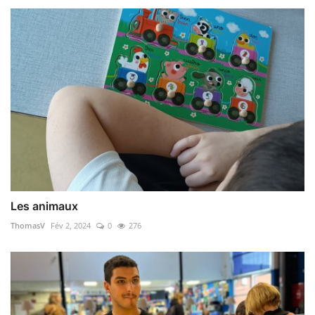
Les animaux
ThomasV
Fév 2, 2024
0
276