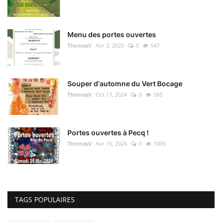
Menu des portes ouvertes
ThomasV
Avr 3, 2025
0
547
Souper d'automne du Vert Bocage
ThomasV
Oct 17, 2024
0
585
Portes ouvertes à Pecq !
ThomasV
Avr 15, 2024
0
1005
TAGS POPULAIRES