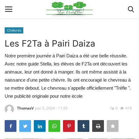
Chièvres
Connexion
Enregistrer
Les F2Ta à Pairi Daiza
Actualités
Notre première journée à Pairi Daiza a été une belle réussite.
Avec notre guide Stella, les élèves de F2Ta ont découvert les
Implantations
animaux, leur ont donné à manger. Ils ont même assisté à la
naissance d'une petite chèvre. Ils ont encouragé le chevreau à
Organigramme
se mettre debout. Le chevreau s'appelle officiellement "Trèfle ".
Une publicité originale pour notre école
Galeries
ThomasV
Juin 5, 2024 - 11:55
0
419
Documents
Contacts