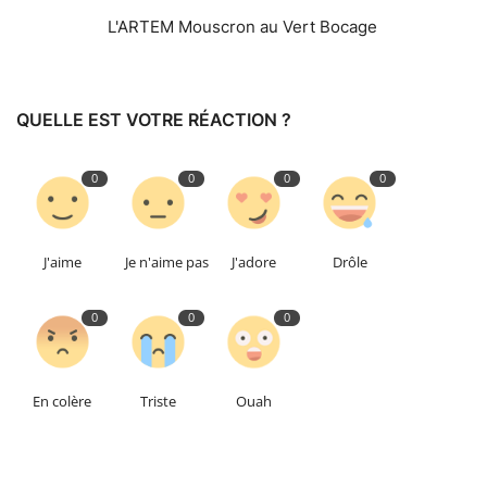
L'ARTEM Mouscron au Vert Bocage
QUELLE EST VOTRE RÉACTION ?
0
0
0
0
J'aime
Je n'aime pas
J'adore
Drôle
0
0
0
En colère
Triste
Ouah