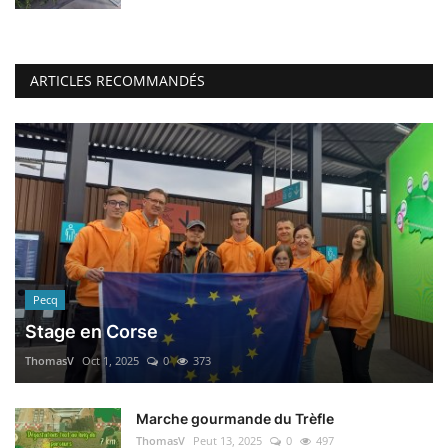
ARTICLES RECOMMANDÉS
Pecq
Stage en Corse
ThomasV
Oct 1, 2025
0
373
Marche gourmande du Trèfle
ThomasV
Peut 13, 2025
0
497