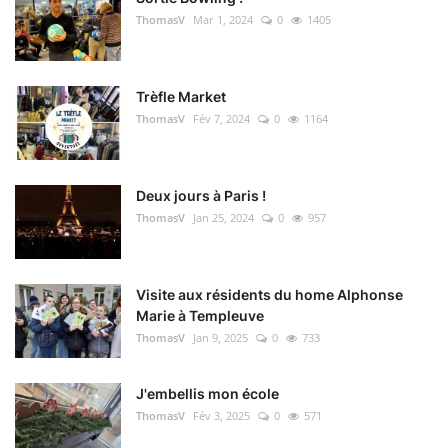
ThomasV
Mar 1, 2024
0
1405
Trèfle Market
ThomasV
Fév 7, 2024
0
1164
Deux jours à Paris !
ThomasV
Jan 25, 2024
0
957
Visite aux résidents du home Alphonse
Marie à Templeuve
ThomasV
Jan 9, 2025
0
733
J'embellis mon école
ThomasV
Fév 3, 2025
0
571