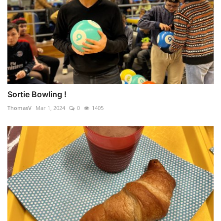
Sortie Bowling !
ThomasV
Mar 1, 2024
0
1405