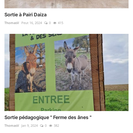
Sortie à Pairi Daiza
ThomasV
Peut 16, 2024
0
415
Sortie pédagogique " Ferme des ânes "
ThomasV
Jan 9, 2024
0
382