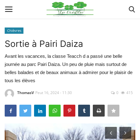
Chièvres
Connexion
Enregistrer
Sortie à Pairi Daiza
Actualités
Avant les vacances, la classe Teacch d a passé une belle
journée au parc Pairi Daiza. Un peu de pluie mais surtout de
Implantations
belles balades et de beaux animaux à admirer pour le plaisir de
tous les élèves
Organigramme
ThomasV
Peut 16, 2024 - 11:30
0
415
Galeries
Documents
Contacts