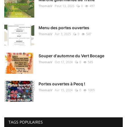
ThomasV
Peut 13, 2025
0
497
Menu des portes ouvertes
ThomasV
Avr 3, 2025
0
547
Souper d'automne du Vert Bocage
ThomasV
Oct 17, 2024
0
585
Portes ouvertes à Pecq !
ThomasV
Avr 15, 2024
0
1005
TAGS POPULAIRES