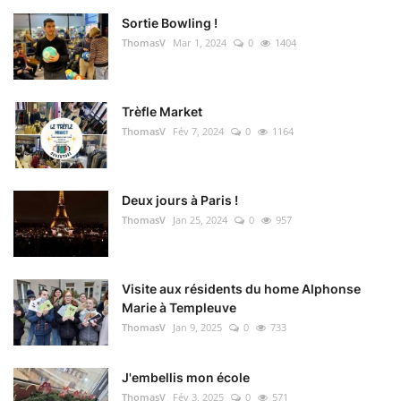
Sortie Bowling !
ThomasV
Mar 1, 2024
0
1404
Trèfle Market
ThomasV
Fév 7, 2024
0
1164
Deux jours à Paris !
ThomasV
Jan 25, 2024
0
957
Visite aux résidents du home Alphonse
Marie à Templeuve
ThomasV
Jan 9, 2025
0
733
J'embellis mon école
ThomasV
Fév 3, 2025
0
571