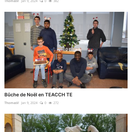
ThomasV
Jan 9, 2024
0
382
Bûche de Noël en TEACCH TE
ThomasV
Jan 9, 2024
0
272