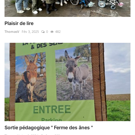
Plaisir de lire
ThomasV
Fév 3, 2025
0
482
Sortie pédagogique " Ferme des ânes "