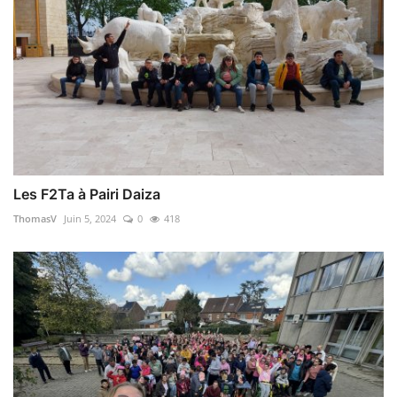
Les F2Ta à Pairi Daiza
ThomasV
Juin 5, 2024
0
418