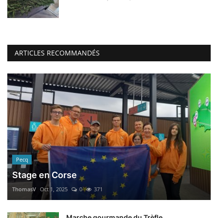
ARTICLES RECOMMANDÉS
Pecq
Stage en Corse
ThomasV
Oct 1, 2025
0
371
Marche gourmande du Trèfle