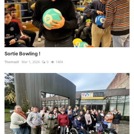
Sortie Bowling !
ThomasV
Mar 1, 2024
0
1404