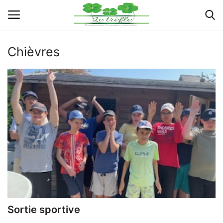
Chièvres
Connexion
Enregistrer
Actualités
Implantations
Organigramme
Galeries
Documents
Sortie sportive
Contacts