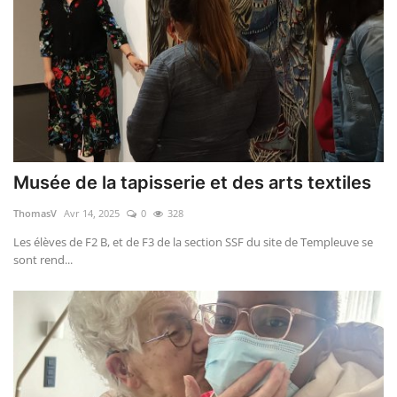
Musée de la tapisserie et des arts textiles
ThomasV
Avr 14, 2025
0
328
Les élèves de F2 B, et de F3 de la section SSF du site de Templeuve se
sont rend...