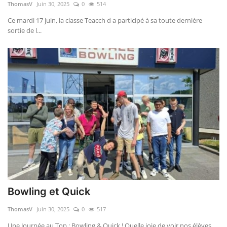
ThomasV
Juin 30, 2025
0
514
Ce mardi 17 juin, la classe Teacch d a participé à sa toute dernière
sortie de l...
Bowling et Quick
ThomasV
Juin 30, 2025
0
517
Une Journée au Top : Bowling & Quick ! Quelle joie de voir nos élèves