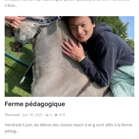
s'écla...
Ferme pédagogique
ThomasV
Juin 30, 2025
0
619
Vendredi 6 juin, les élèves des classes teach d et g sont allés à la ferme
pédag...