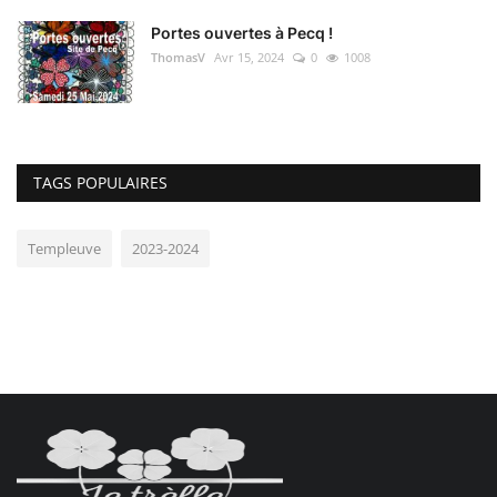
Portes ouvertes à Pecq !
ThomasV
Avr 15, 2024
0
1008
TAGS POPULAIRES
Templeuve
2023-2024