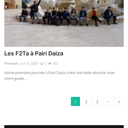
Les F2Ta à Pairi Daiza
ThomasV
Juin 5, 2024
0
422
Notre première journée à Pairi Daiza a été une belle réussite. Avec
notre guide ...
1
2
3
›
»