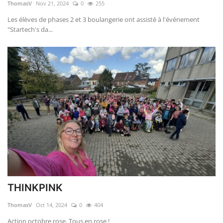
ThomasV
Nov 21, 2024
0
255
Les élèves de phases 2 et 3 boulangerie ont assisté à l'événement
"Startech's da...
THINKPINK
ThomasV
Oct 14, 2024
0
404
Action octobre rose. Tous en rose !