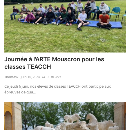
Journée à l'ARTE Mouscron pour les
classes TEACCH
ThomasV
Juin 10, 2024
0
459
Ce jeudi 6 juin, nos élèves de classes TEACCH ont participé aux
épreuves de qua...