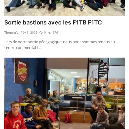
Sortie bastions avec les F1TB F1TC
ThomasV
Fév 3, 2025
0
376
Lors de notre sortie pédagogique, nous nous sommes rendus au
centre commercial L...