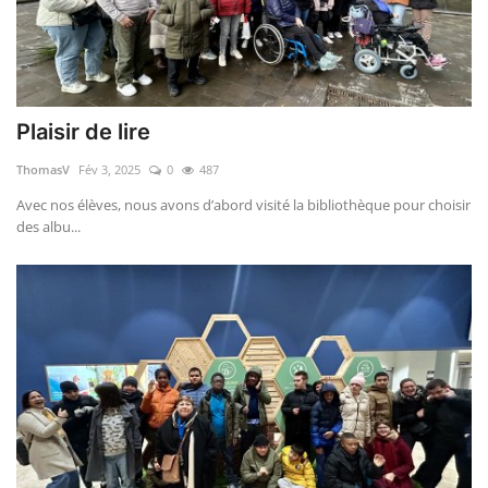
Plaisir de lire
ThomasV
Fév 3, 2025
0
487
Avec nos élèves, nous avons d’abord visité la bibliothèque pour choisir
des albu...