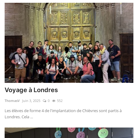
Voyage à Londres
ThomasV
Juin 3, 2025
0
552
Les élèves de forme 4 de l'implantation de Chièvres sont partis à
Londres. Cela ...