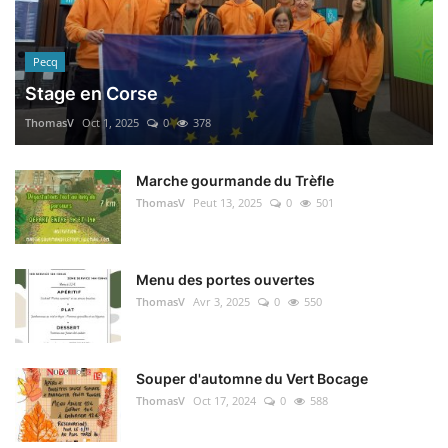
Pecq
Stage en Corse
ThomasV
Oct 1, 2025
0
378
Marche gourmande du Trèfle
ThomasV
Peut 13, 2025
0
501
Menu des portes ouvertes
ThomasV
Avr 3, 2025
0
550
Souper d'automne du Vert Bocage
ThomasV
Oct 17, 2024
0
588