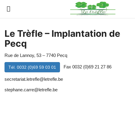
Le Trèfle – Implantation de
Connexion
Enregistrer
Pecq
Actualités
Rue de Lannoy, 53 – 7740 Pecq
Fax 0032 (0)69 21 27 86
Tél. 0032 (0)69 59 03 01
Implantations
secretariat.letrefle@letrefle.be
Organigramme
stephane.carre@letrefle.be
Galeries
Documents
Contacts