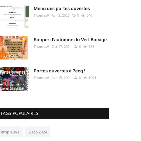
Menu des portes ouvertes
ThomasV
Avr 3, 2025
0
546
Souper d'automne du Vert Bocage
ThomasV
Oct 17, 2024
0
584
Portes ouvertes à Pecq !
ThomasV
Avr 15, 2024
0
1004
TAGS POPULAIRES
Templeuve
2023-2024