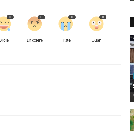
0
0
0
0
Drôle
En colère
Triste
Ouah