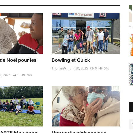
de Noël pour les
Bowling et Quick
ThomasV
Juin 30, 2025
0
510
1, 2023
0
303
l'ARTE Mouscron
Une sortie pédagogique