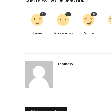
QUELLE EST VOTRE RÉACTION ?
1
0
0
J'aime
Je n'aime pas
J'adore
ThomasV