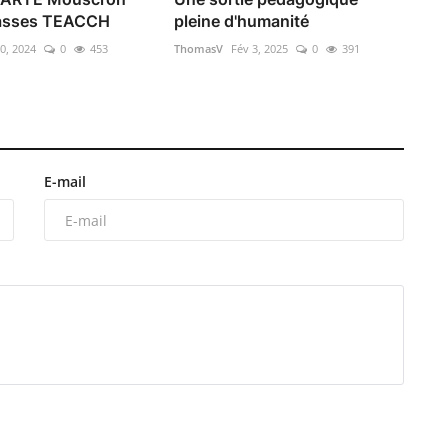
lasses TEACCH
pleine d'humanité
10, 2024
0
453
ThomasV
Fév 3, 2025
0
391
E-mail