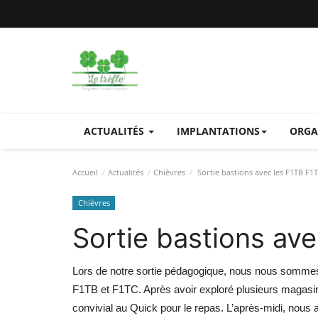
ACTUALITÉS
IMPLANTATIONS
ORGA
Accueil
Actualités
Chièvres
Sortie bastions avec les F1TB F1
Chièvres
Sortie bastions av
Lors de notre sortie pédagogique, nous nous somme
F1TB et F1TC. Après avoir exploré plusieurs magasi
convivial au Quick pour le repas. L’après-midi, nous a