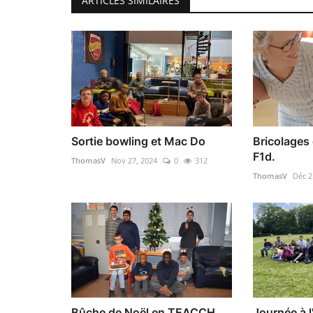
ARTICLES SIMILAIRES
Sortie bowling et Mac Do
Bricolages 
F1d.
ThomasV
Nov 27, 2024
0
312
ThomasV
Déc 2
Bûche de Noël en TEACCH
Journée à 