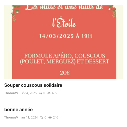
Souper couscous solidaire
ThomasV
Fév 4, 2025
0
405
bonne année
ThomasV
Jan 11, 2024
0
246