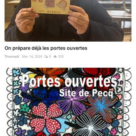
On prépare déjà les portes ouvertes
ThomasV
Mar 14, 2024
0
535