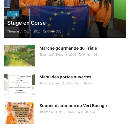
Pecq
Stage en Corse
ThomasV
Oct 1, 2025
0
370
Marche gourmande du Trèfle
ThomasV
Peut 13, 2025
0
496
Menu des portes ouvertes
ThomasV
Avr 3, 2025
0
545
Souper d'automne du Vert Bocage
ThomasV
Oct 17, 2024
0
584