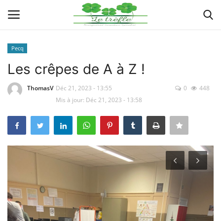
Pecq
Connexion
Enregistrer
Les crêpes de A à Z !
Actualités
ThomasV
Déc 21, 2023 - 13:55
0
448
Mis à jour: Déc 21, 2023 - 13:58
Implantations
Organigramme
Galeries
Documents
Contacts