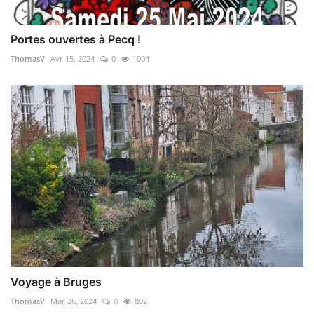
Portes ouvertes à Pecq !
ThomasV
Avr 15, 2024
0
1004
Voyage à Bruges
ThomasV
Mar 26, 2024
0
802