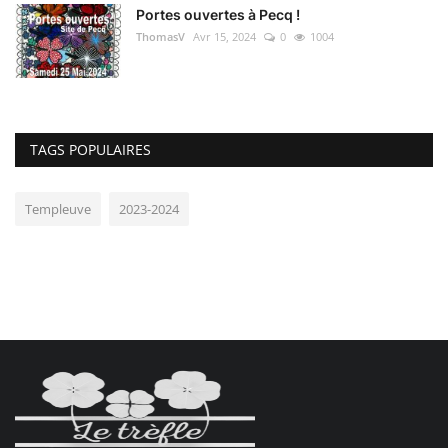
Portes ouvertes à Pecq !
ThomasV
Avr 15, 2024
0
1004
TAGS POPULAIRES
Templeuve
2023-2024