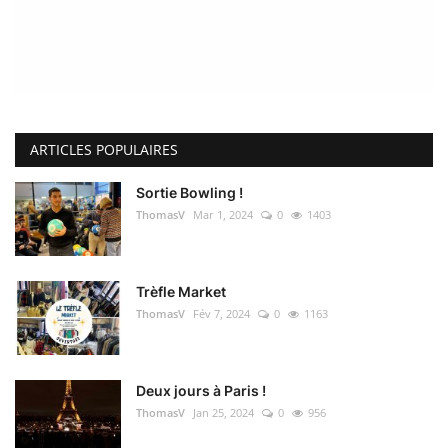
ARTICLES POPULAIRES
Sortie Bowling !
ThomasV
Mar 1, 2024
0
1403
Trèfle Market
ThomasV
Fév 7, 2024
0
1163
Deux jours à Paris !
ThomasV
Jan 25, 2024
0
956