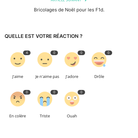
Bricolages de Noël pour les F1d.
QUELLE EST VOTRE RÉACTION ?
4
0
0
0
J'aime
Je n'aime pas
J'adore
Drôle
0
0
0
En colère
Triste
Ouah