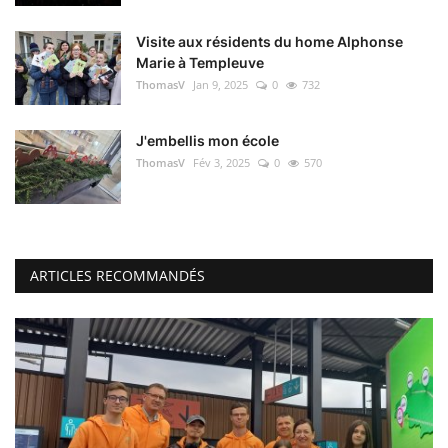
Visite aux résidents du home Alphonse
Marie à Templeuve
ThomasV
Jan 9, 2025
0
732
J'embellis mon école
ThomasV
Fév 3, 2025
0
570
ARTICLES RECOMMANDÉS